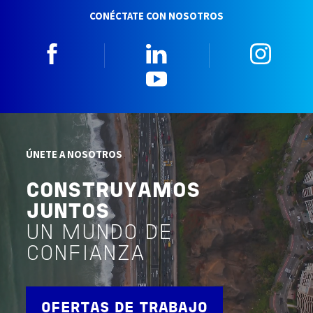
CONÉCTATE CON NOSOTROS
Facebook
Linkedin
Insta
YouTube
ÚNETE A NOSOTROS
CONSTRUYAMOS
JUNTOS
UN MUNDO DE
CONFIANZA
OFERTAS DE TRABAJO