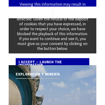
Viewing this information may result in
cookies being placed by the vendor of the
data platform to which you will be
directed. Given the refusal of the deposit
of cookies that you have expressed, in
order to respect your choice, we have
blocked the playback of this information.
If you want to continue and see it, you
must give us your consent by clicking on
the button below.
I ACCEPT - LAUNCH THE
INFORMATION
EXPLORACIÓN Y MINERÍA