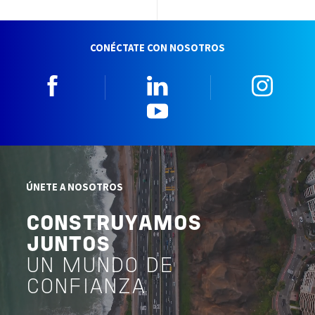
CONÉCTATE CON NOSOTROS
Facebook
Linkedin
Insta
YouTube
ÚNETE A NOSOTROS
CONSTRUYAMOS
JUNTOS
UN MUNDO DE
CONFIANZA