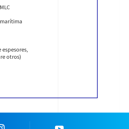
 MLC
n marítima
e espesores,
re otros)
Instagram
YouTube